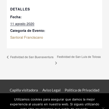
DETALLES
Fecha:
11 agosto 2020
Categoría de Evento:
Santoral Franciscano
Festividad de San Luis de Tolosa
Festividad de San Buenaventura
Capilla visitadora
Aviso Legal
Política de Privacidad
Diseño Web
Utilizamos cookies para asegurar que damos la mejor
experiencia al usuario en nuestra web. Si sigues utilizando
Congregación de la Divina Pastora de las Almas | Web Oficial