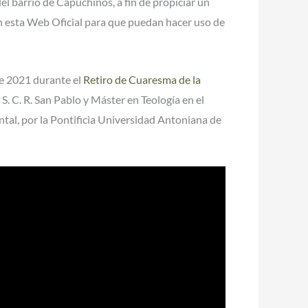
l barrio de Capuchinos, a fin de propiciar un
en esta Web Oficial para que puedan hacer uso de
de 2021 durante el
Retiro de Cuaresma de la
. S. C. R. San Pablo y Máster en Teología en el
ntal, por la Pontificia Universidad Antoniana de