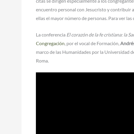
citas se dirigen especialmente a los congregante
encuentro personal con Jesucristo y contribuir 
ellas el mayor número de personas. Para ver las
La conferencia
El corazón de la fe cristiana: la 
Congregación
, por el vocal de Formación,
Andrés
marco de las Humanidades por la Universidad de M
Roma.