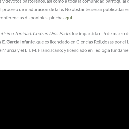
s y devotos pastoreños, así como a toda la comunidad parroquial de
al proceso de maduración de la fe. No obstante, serán publicadas 
 conferencias disponibles, pincha
aquí
.
Santísima Trinidad. Creo en Dios Padre
fue impartida el 6 de marzo 
 E. García Infante
, que es licenciado en Ciencias Religiosas por el I
urcia y el I. T. M. Franciscano; y licenciado en Teología fundame