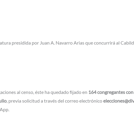
ura presidida por Juan A. Navarro Arias que concurrirá al Cabild
gaciones al censo, éste ha quedado fijado en
164 congregantes con
ulio
, previa solicitud a través del correo electrónico
elecciones@div
sApp.