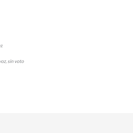
ez
oz, sin voto