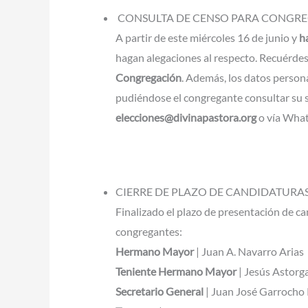
CONSULTA DE CENSO PARA CONGR
A partir de este miércoles 16 de junio y
h
hagan alegaciones al respecto. Recuérde
Congregación
. Además, los datos persona
pudiéndose el congregante consultar su s
elecciones@divinapastora.org
o vía What
CIERRE DE PLAZO DE CANDIDATURA
Finalizado el plazo de presentación de c
congregantes:
Hermano Mayor
| Juan A. Navarro Arias
Teniente Hermano Mayor
| Jesús Astorg
Secretario General
| Juan José Garrocho 