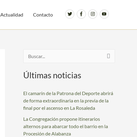
Actualidad
Contacto
B
u
Últimas noticias
s
c
El camarín de la Patrona del Deporte abrirá
a
de forma extraordinaria en la previa de la
r
final por el ascenso en La Rosaleda
p
La Congregación propone itinerarios
o
alternos para abarcar todo el barrio en la
Procesión de Alabanza
r