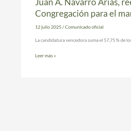
Juan A. Navarro Arias, 
Juan
A.
Congregación para el m
Navarro
Arias,
12 julio 2025
/
Comunicado oficial
reelegido
La candidatura vencedora suma el 57,75 % de los
Hermano
Mayor
Leer más »
de
la
Congregación
para
el
mandato
2025-
2029