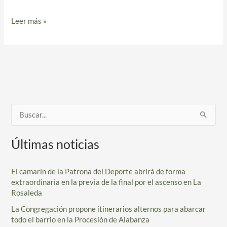
(1725-
1730
Leer más »
/
2025-
2030)
B
u
Últimas noticias
s
c
El camarín de la Patrona del Deporte abrirá de forma
a
extraordinaria en la previa de la final por el ascenso en La
r
Rosaleda
p
La Congregación propone itinerarios alternos para abarcar
todo el barrio en la Procesión de Alabanza
o