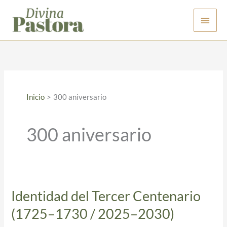
Ir
Men
al
contenido
princ
Inicio
300 aniversario
300 aniversario
Identidad del Tercer Centenario
Identidad
del
(1725–1730 / 2025–2030)
Tercer