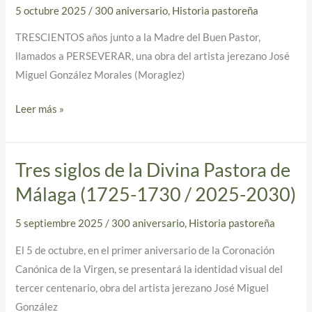
Centenario
5 octubre 2025
/
300 aniversario
,
Historia pastoreña
(1725–
TRESCIENTOS años junto a la Madre del Buen Pastor,
1730
llamados a PERSEVERAR, una obra del artista jerezano José
/
Miguel González Morales (Moraglez)
2025–
2030)
Leer más »
Tres siglos de la Divina Pastora de
Tres
siglos
Málaga (1725-1730 / 2025-2030)
de
la
5 septiembre 2025
/
300 aniversario
,
Historia pastoreña
Divina
El 5 de octubre, en el primer aniversario de la Coronación
Pastora
Canónica de la Virgen, se presentará la identidad visual del
de
tercer centenario, obra del artista jerezano José Miguel
Málaga
González