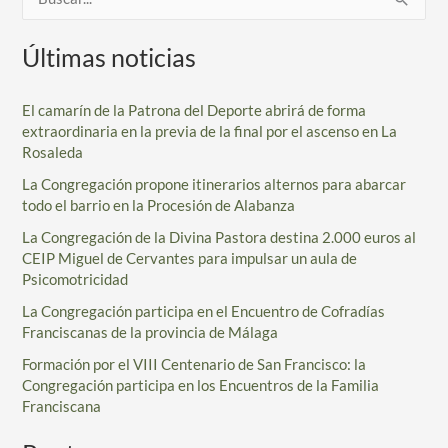
B
canónica
u
Últimas noticias
en
s
1771
c
El camarín de la Patrona del Deporte abrirá de forma
a
extraordinaria en la previa de la final por el ascenso en La
r
Rosaleda
p
La Congregación propone itinerarios alternos para abarcar
todo el barrio en la Procesión de Alabanza
o
r
La Congregación de la Divina Pastora destina 2.000 euros al
CEIP Miguel de Cervantes para impulsar un aula de
:
Psicomotricidad
La Congregación participa en el Encuentro de Cofradías
Franciscanas de la provincia de Málaga
Formación por el VIII Centenario de San Francisco: la
Congregación participa en los Encuentros de la Familia
Franciscana