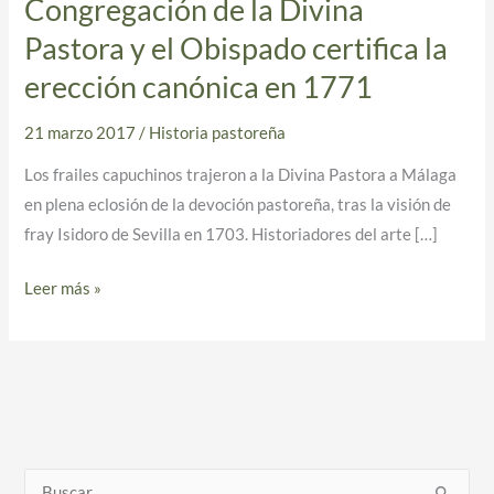
Congregación de la Divina
Cádiz
Pastora y el Obispado certifica la
revela
el
erección canónica en 1771
origen
21 marzo 2017
/
Historia pastoreña
de
la
Los frailes capuchinos trajeron a la Divina Pastora a Málaga
Congregación
en plena eclosión de la devoción pastoreña, tras la visión de
de
fray Isidoro de Sevilla en 1703. Historiadores del arte […]
la
Divina
Leer más »
Pastora
y
el
Obispado
certifica
la
erección