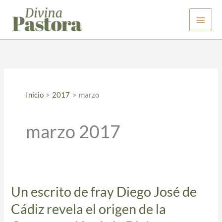
Ir
Men
al
contenido
princ
Inicio
2017
marzo
marzo 2017
Un escrito de fray Diego José de
Un escrito de fray Diego
José
Cádiz revela el origen de la
de