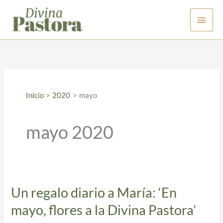
Ir
Men
al
contenido
princ
Inicio
2020
mayo
mayo 2020
Un regalo diario a María: ‘En
Un
regalo
mayo, flores a la Divina Pastora’
diario