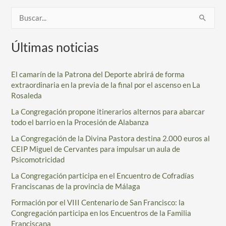
distancia
B
a
u
la
Últimas noticias
Divina
s
Pastora
c
El camarín de la Patrona del Deporte abrirá de forma
a
extraordinaria en la previa de la final por el ascenso en La
r
Rosaleda
p
La Congregación propone itinerarios alternos para abarcar
todo el barrio en la Procesión de Alabanza
o
r
La Congregación de la Divina Pastora destina 2.000 euros al
CEIP Miguel de Cervantes para impulsar un aula de
:
Psicomotricidad
La Congregación participa en el Encuentro de Cofradías
Franciscanas de la provincia de Málaga
Formación por el VIII Centenario de San Francisco: la
Congregación participa en los Encuentros de la Familia
Franciscana