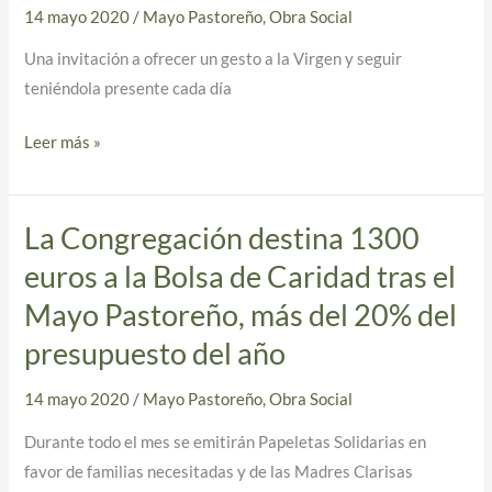
a
14 mayo 2020
/
Mayo Pastoreño
,
Obra Social
María:
Una invitación a ofrecer un gesto a la Virgen y seguir
‘En
teniéndola presente cada día
mayo,
flores
Leer más »
a
la
Divina
La Congregación destina 1300
La
Pastora’
Congregación
euros a la Bolsa de Caridad tras el
destina
Mayo Pastoreño, más del 20% del
1300
presupuesto del año
euros
a
14 mayo 2020
/
Mayo Pastoreño
,
Obra Social
la
Bolsa
Durante todo el mes se emitirán Papeletas Solidarias en
de
favor de familias necesitadas y de las Madres Clarisas