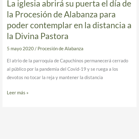
La iglesia abrirá su puerta el día de
La
iglesia
la Procesión de Alabanza para
abrirá
poder contemplar en la distancia a
su
la Divina Pastora
puerta
el
5 mayo 2020
/
Procesión de Alabanza
día
de
El atrio de la parroquia de Capuchinos permanecerá cerrado
la
al público por la pandemia del Covid-19 y se ruega a los
Procesión
devotos no tocar la reja y mantener la distancia
de
Leer más »
Alabanza
para
poder
contemplar
en
la