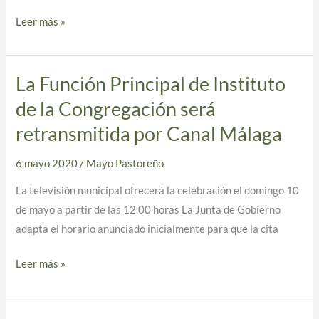
Caridad
Leer más »
tras
el
Mayo
La Función Principal de Instituto
La
Pastoreño,
Función
más
de la Congregación será
Principal
del
retransmitida por Canal Málaga
de
20%
Instituto
del
6 mayo 2020
/
Mayo Pastoreño
de
presupuesto
La televisión municipal ofrecerá la celebración el domingo 10
la
del
de mayo a partir de las 12.00 horas La Junta de Gobierno
Congregación
año
adapta el horario anunciado inicialmente para que la cita
será
retransmitida
Leer más »
por
Canal
Málaga